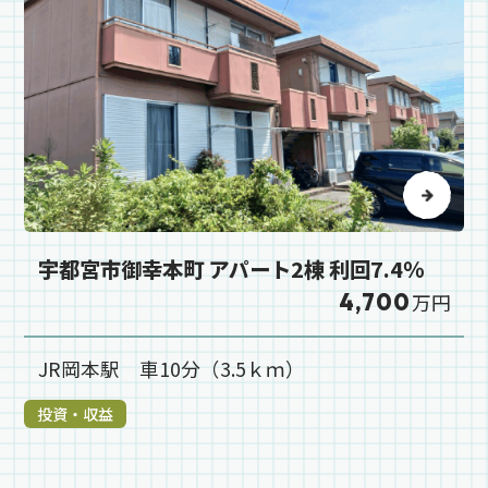
宇都宮市御幸本町 アパート2棟 利回7.4％
4,700
万円
JR岡本駅 車10分（3.5ｋｍ）
投資・収益